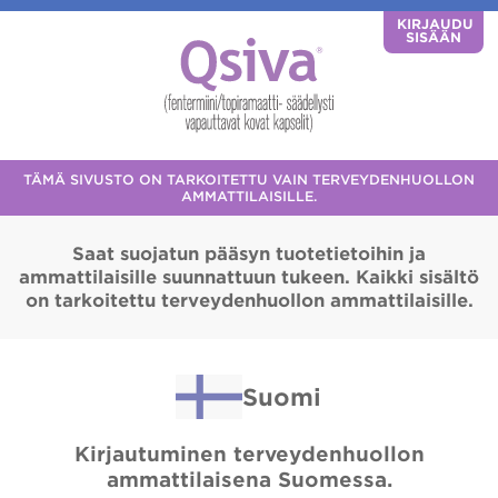
KIRJAUDU
SISÄÄN
TÄMÄ SIVUSTO ON TARKOITETTU VAIN TERVEYDENHUOLLON
AMMATTILAISILLE.
Saat suojatun pääsyn tuotetietoihin ja
ammattilaisille suunnattuun tukeen. Kaikki sisältö
on tarkoitettu terveydenhuollon ammattilaisille.
Suomi
Kirjautuminen terveydenhuollon
ammattilaisena Suomessa.